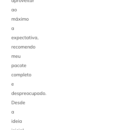
aproveitar
ao
máximo
a
expectativa,
recomendo
meu
pacote
completo
e
despreocupado.
Desde
a
ideia