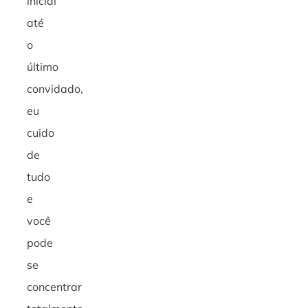
inicial
até
o
último
convidado,
eu
cuido
de
tudo
e
você
pode
se
concentrar