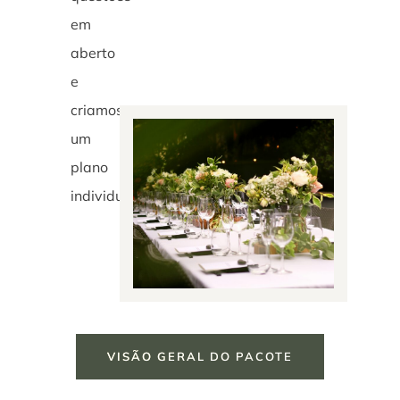
em
aberto
e
criamos
um
plano
individual.
VISÃO GERAL DO PACOTE