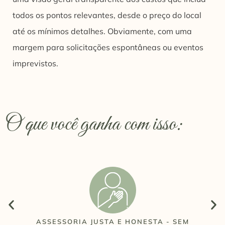
todos os pontos relevantes, desde o preço do local
até os mínimos detalhes. Obviamente, com uma
margem para solicitações espontâneas ou eventos
imprevistos.
O que você ganha com isso:
OS
ASSESSORIA JUSTA E HONESTA - SEM
MA