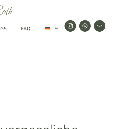
ath
OGS
FAQ